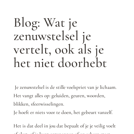
Blog: Wat je
zenuwstelsel je
vertelt, ook als je
het niet doorhebt
Je zenuwstelsel is de stille voelspriet van je lichaam.
Het vangt alles op: geluiden, geuren, woorden,
blikken, sfeerwisselingen.
Je hoeft er niets voor te doen, het gebeurt vanzelf.
Het is dat deel in jou dat bepaalt of je je veilig voelt