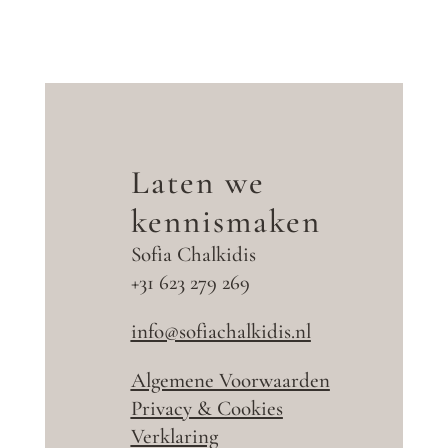
Laten we
kennismaken
Sofia Chalkidis
+31 623 279 269
info@sofiachalkidis.nl
Algemene Voorwaarden
Privacy & Cookies
Verklaring