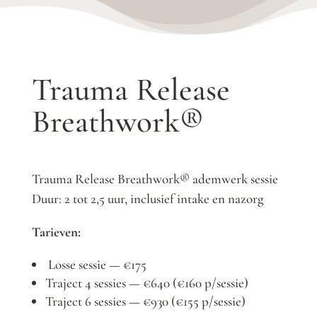
Trauma Release
Breathwork®
Trauma Release Breathwork® ademwerk sessie
Duur: 2 tot 2,5 uur, inclusief intake en nazorg
Tarieven:
Losse sessie — €175
Traject 4 sessies — €640 (€160 p/sessie)
Traject 6 sessies — €930 (€155 p/sessie)